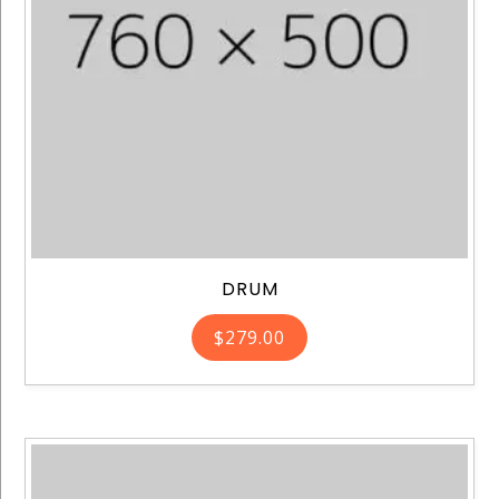
DRUM
$
279.00