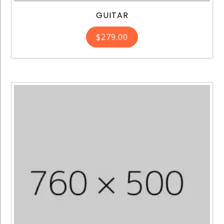
GUITAR
$
279.00