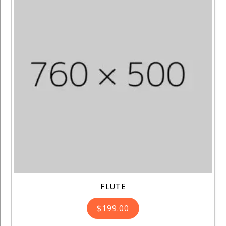
FLUTE
$
199.00