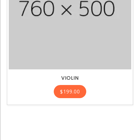
VIOLIN
$
199.00