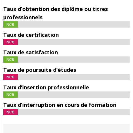
Taux d’obtention des diplôme ou titres
professionnels
NC%
NC%
Taux de certification
NC%
NC%
Taux de satisfaction
NC%
NC%
Taux de poursuite d’études
NC%
NC%
Taux d’insertion professionnelle
NC%
NC%
Taux d’interruption en cours de formation
NC%
NC%