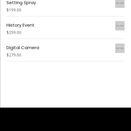
Setting Spray
$
199.00
History Event
$
299.00
Digital Camera
$
279.00