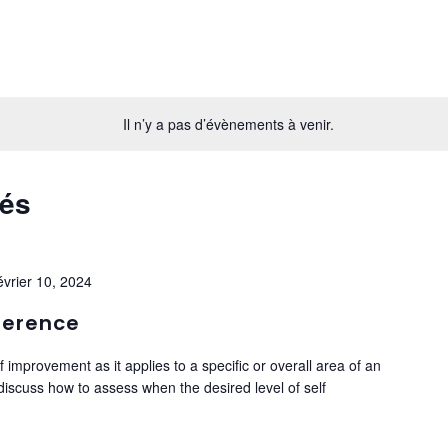
Il n’y a pas d’évènements à venir.
sés
évrier 10, 2024
ference
f improvement as it applies to a specific or overall area of an
n discuss how to assess when the desired level of self