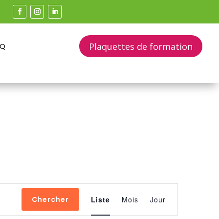
Plaquettes de formation
AQ
Navigation
de
Chercher
Liste
Mois
Jour
vues