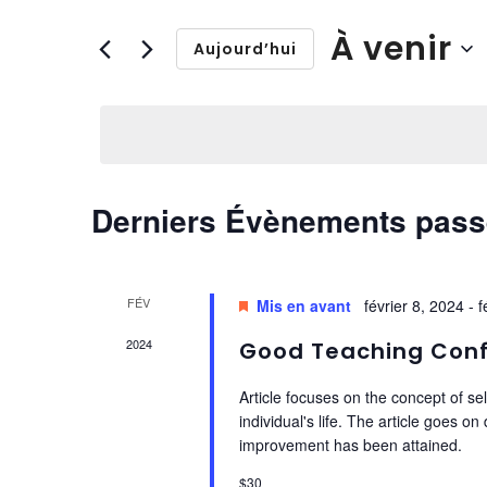
de
Rechercher
À venir
vues
Évènements
Aujourd’hui
Évènements
par
Sélectionnez
mot-
une
clé.
date.
Derniers Évènements pas
FÉV
Mis en avant
février 8, 2024
-
f
8
2024
Good Teaching Con
Article focuses on the concept of sel
individual's life. The article goes o
improvement has been attained.
$30